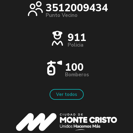
3512009434
Punto Vecino
911
Policia
100
Bomberos
Ver todos