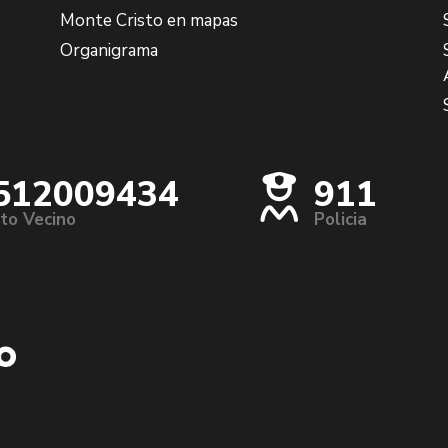
Monte Cristo en mapas
Organigrama
512009434
911
to Vecino
Policia